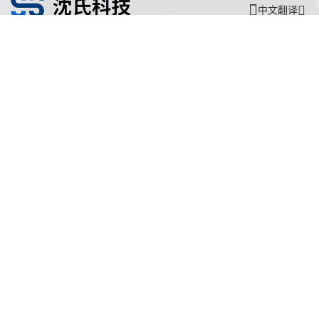
中文翻译
沈氏节能
沈氏节能
关于沈氏
同轴换热器
制造基地
壳管换热器
沈氏节能
塑料壳盘管式换热器
研发创新
沈氏节能:印刷电路板式换热器（PCHE）
新闻媒体
沈氏节能:板翅式换热器（PFHE）
沈氏节能
板壳换热器
微反应器
沈氏节能
服务支持
HVAC
沈氏服务
冷链/冷藏
下载文档
家电/食品
全球服务网络
绿色电力
定制服务