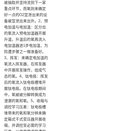
被抽取并坚持流到下一家
重点环节，而氧则来确定
好一点的O2宣泄出来的设
备被宣泄出来出外。2、预
电加温与电加温：区分出
的氧流入预电加温器开展
升温，升温后的氧再流入
电加温器进1步电加温，为
险遭步骤之一做准备好。
3、挥发：来确定电加温的
氧流入挥发器，在挥发器
中开展挥发操作，组成气
态的氧。4、钛电极：挥发
后的氧流入钛电极槽堆开
展钛电极。在钛电极期间
中，氧被被分解转换成为
澄澈的氧和氧。5、收缩与
调控学习压差：钛电极槽
堆带来的氧和氧分辨来确
定箱式干式变压器开展收
缩，并调控至必需的学习