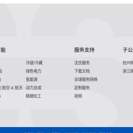
节能
服务支持
子公
冷链/冷藏
沈氏服务
杭州
品
绿色电力
下载文档
浙江
舶
氢能源
全球服务网络
:航空 & 航天
动力总成
定制服务
体
精细化工
视频