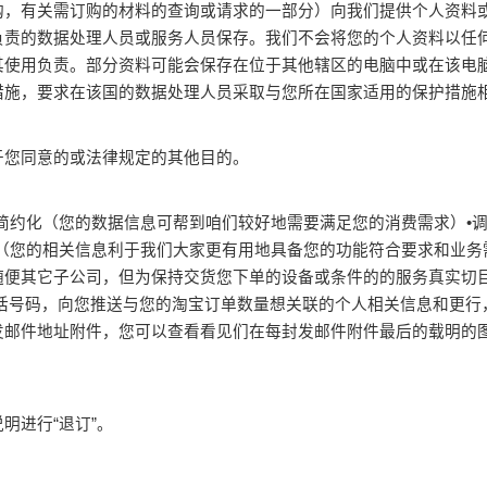
购，有关需订购的材料的查询或请求的一部分）向我们提供个人资料
负责的数据处理人员或服务人员保存。我们不会将您的个人资料以任
其使用负责。部分资料可能会保存在位于其他辖区的电脑中或在该电
措施，要求在该国的数据处理人员采取与您所在国家适用的保护措施
于您同意的或法律规定的其他目的。
简约化（您的数据信息可帮到咱们较好地需要满足您的消费需求）•
（您的相关信息利于我们大家更有用地具备您的功能符合要求和业务
便其它子公司，但为保持交货您下单的设备或条件的的服务真实切目的
电话号码，向您推送与您的淘宝订单数量想关联的个人相关信息和更行
发邮件地址附件，您可以查看看见们在每封发邮件附件最后的载明的图
明进行“退订”。