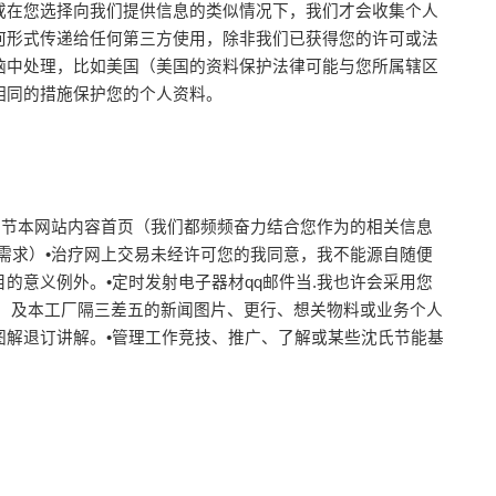
或在您选择向我们提供信息的类似情况下，我们才会收集个人
何形式传递给任何第三方使用，除非我们已获得您的许可或法
脑中处理，比如美国（美国的资料保护法律可能与您所属辖区
相同的措施保护您的个人资料。
调节本网站内容首页（我们都频频奋力结合您作为的相关信息
需求）•治疗网上交易未经许可您的我同意，我不能源自随便
意义例外。•定时发射电子器材qq邮件当.我也许会采用您
，及本工厂隔三差五的新闻图片、更行、想关物料或业务个人
解退订讲解。•管理工作竞技、推广、了解或某些沈氏节能基