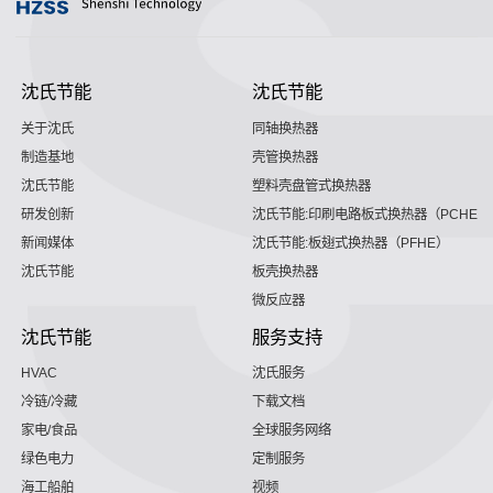
沈氏节能
沈氏节能
关于沈氏
同轴换热器
制造基地
壳管换热器
沈氏节能
塑料壳盘管式换热器
研发创新
沈氏节能:印刷电路板式换热器（PCHE）
新闻媒体
沈氏节能:板翅式换热器（PFHE）
沈氏节能
板壳换热器
微反应器
沈氏节能
服务支持
HVAC
沈氏服务
冷链/冷藏
下载文档
家电/食品
全球服务网络
绿色电力
定制服务
海工船舶
视频